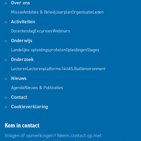
Over ons
Missie
Ambities & Beleid
Jaarplan
Organisatie
Leden
Activiteiten
Docentendag
Excursies
Webinars
Onderwijs
Landelijke opleidingsprofielen
Opleidingen
Stages
Onderzoek
Lectoren
Lectorenplatforms
14UAS.Builtenvironment
Nieuws
Agenda
Nieuws & Publicaties
Contact
Cookieverklaring
Kom in contact
Vragen of opmerkingen? Neem contact op met