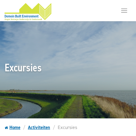
Toggl
menu
Excursies
Excursies
Home
Activiteiten