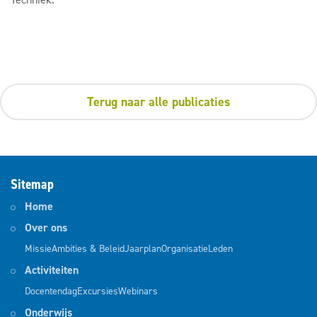
Terug naar alle publicaties
Sitemap
Home
Over ons
Missie
Ambities & Beleid
Jaarplan
Organisatie
Leden
Activiteiten
Docentendag
Excursies
Webinars
Onderwijs