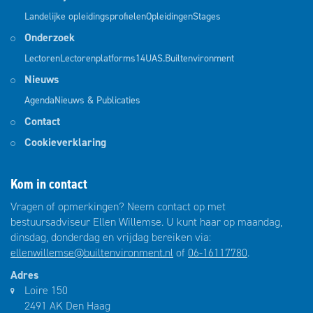
Landelijke opleidingsprofielen
Opleidingen
Stages
Onderzoek
Lectoren
Lectorenplatforms
14UAS.Builtenvironment
Nieuws
Agenda
Nieuws & Publicaties
Contact
Cookieverklaring
Kom in contact
Vragen of opmerkingen? Neem contact op met
bestuursadviseur Ellen Willemse. U kunt haar op maandag,
dinsdag, donderdag en vrijdag bereiken via:
ellenwillemse@builtenvironment.nl
of
06-16117780
.
Adres
Loire 150
2491 AK Den Haag