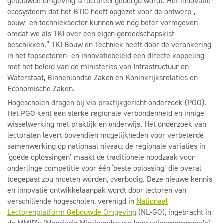
gebouwde omgeving structureel geborgd wordt. Het innovatie-
ecosysteem dat het BTIC heeft opgezet voor de ontwerp-,
bouw- en technieksector kunnen we nog beter vormgeven
omdat we als TKI over een eigen gereedschapskist
beschikken.” TKI Bouw en Techniek heeft door de verankering
in het topsectoren- en innovatiebeleid een directe koppeling
met het beleid van de ministeries van Infrastructuur en
Waterstaat, Binnenlandse Zaken en Koninkrijksrelaties en
Economische Zaken.
Hogescholen dragen bij via praktijkgericht onderzoek (PGO).
Het PGO kent een sterke regionale verbondenheid en innige
wisselwerking met praktijk en onderwijs. Het onderzoek van
lectoraten levert bovendien mogelijkheden voor verbeterde
samenwerking op nationaal niveau: de regionale variaties in
‘goede oplossingen’ maakt de traditionele noodzaak voor
onderlinge competitie voor één ‘beste oplossing’ die overal
toegepast zou moeten worden, overbodig. Deze nieuwe kennis
en innovatie ontwikkelaanpak wordt door lectoren van
verschillende hogescholen, verenigd in
Nationaal
Lectorenplatform Gebouwde Omgeving
(NL-GO), ingebracht in
de MMIP’s (Meerjarig Missiegedreven Innovatieprogramma’s)