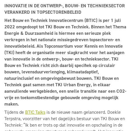
INNOVATIE IN DE ONTWERP-, BOUW- EN TECHNIEKSECTOR
VERANKERD IN TOPSECTORENBELEID
Het Bouw en Techniek Innovatiecentrum (BTIC) is per 1 juli
2022 omgedoopt tot TKI Bouw en Techniek. Binnen het Thema
Energie & Duurzaamheid is hiermee een serieuze plek
verkregen in het nationale missiegedreven topsectoren- en
innovatiebeleid. Als Topconsortium voor Kennis en Innovatie
(TKI) heeft de organisatie meer slagkracht voor het aanjagen
van innovatie in de ontwerp-, bouw- en technieksector. TKI
Bouw en Techniek richt zich daarbij specifiek op circulair
bouwen, levensduurverlenging, klimaatadaptief,
natuurinclusief en omgevingsbewust bouwen. TKI Bouw en
Techniek gaat samen met TKI Urban Energy, in elkaar
aanvullende werkgebieden, een snelle transitie naar een CO2-
vrije en toekomstbestendige gebouwde omgeving mogelijk
maken.
Tijdens de
BTIC Talks
is de nieuwe naam gelanceerd. Doekle
Terpstra, voorzitter van het dagelijks bestuur van TKI Bouw en
Techniek: “Ik ben er trots op dat innovatie en opschaling in de