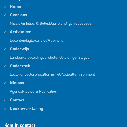
Home
Over ons
Missie
Ambities & Beleid
Jaarplan
Organisatie
Leden
Activiteiten
Docentendag
Excursies
Webinars
Onderwijs
Landelijke opleidingsprofielen
Opleidingen
Stages
Onderzoek
Lectoren
Lectorenplatforms
14UAS.Builtenvironment
Nieuws
Agenda
Nieuws & Publicaties
Contact
Cookieverklaring
Kom in contact